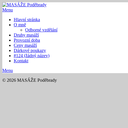
Menu
Hlavní stránka
O mně
Odborné vzdělání
Druhy masáží
Provozní doba
Ceny masáží
Dárkové poukazy
#124 (žádný název)
Kontakt
Menu
© 2026 MASÁŽE Poděbrady